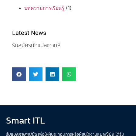
บทความการเรียนรู้
(1)
Latest News
รับสมัครนักแปลเกาหลี
şans
vidobet
vidobet
vidobet
vidobet
casinolevant
casinolevant
casinolevant
vidobet
şans
casinolevant
casino
şans
casino
casino
casino
boostaro
casinolevant
şans
casinolevant
şanscasino
vidobet
vidobet
levant
gorabet
galyabet
gorabet
gorabet
gorabet
vidobet
galyabet
gorabet
gorabet
casino
|
|
güncel
giriş
|
|
|
giriş
casino
giriş
şans
casino
levant
şans
şans
|
giriş
casino
giriş
|
|
giriş
casino
|
|
|
|
|
giriş
|
|
Smart ITL
|
giriş
|
|
|
|
|
giriş
|
|
|
|
giriş
|
|
|
|
|
|
|
รับแปลภาษาญี่ปุ่น
เพื่อให้ผู้ประกอบการหรือผู้สนใจงาน
แปลญี่ปุ่น
ได้รับ